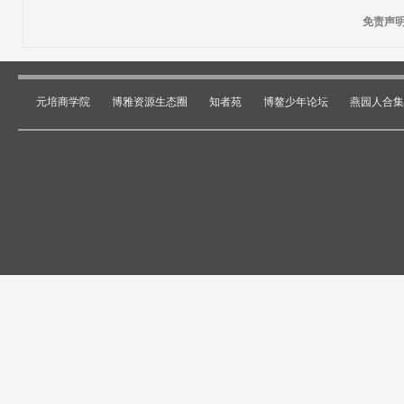
免责声
元培商学院
博雅资源生态圈
知者苑
博鳌少年论坛
燕园人合集