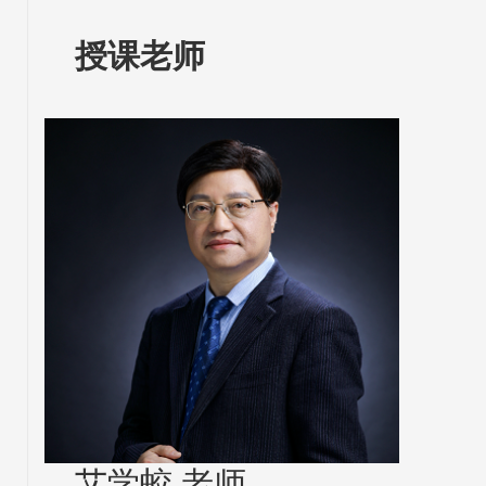
授课老师
艾学蛟 老师