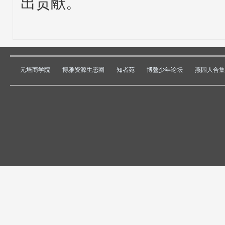
出贡献。
元培商学院
博雅资源生态圈
知者苑
博鳌少年论坛
燕园人合集